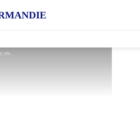
RMANDIE
clairiere-de-bresolette - © PNRP