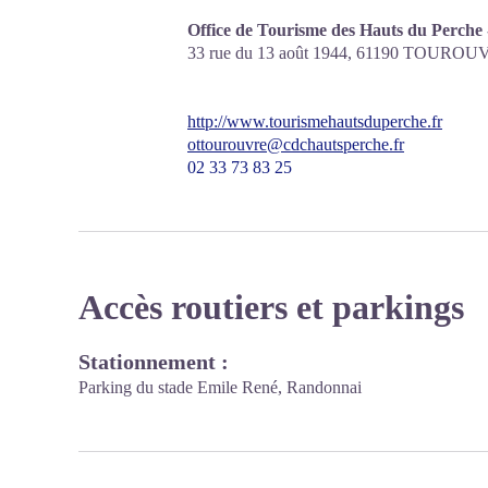
Office de Tourisme des Hauts du Perche
33 rue du 13 août 1944,
61190
TOUROUV
http://www.tourismehautsduperche.fr
ottourouvre@cdchautsperche.fr
02 33 73 83 25
Accès routiers et parkings
Stationnement :
Parking du stade Emile René, Randonnai