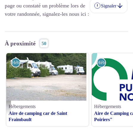
page ou constaté un problème lors de
Signaler
votre randonnée, signalez-les nous ici :
À proximité
50
Hébergements
Hébergements
Hébergements
Hébergements
Aire-stationnement-St-Fraimbault - © MAIRIE
Aire de camping car de Saint
Aire de Camping ca
Fraimbault
Poiriers"