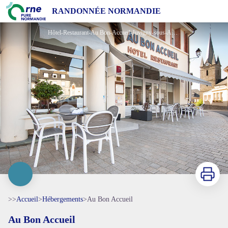
Au Bon Accueil
RANDONNÉE NORMANDIE
Hôtel-Restaurant-Au Bon-Accueil-Juvigny-sous-Andaine - ©Jordan-Gigan-PhotoFlash
Imprimer
>>
Accueil
>
Hébergements
>
Au Bon Accueil
Au Bon Accueil