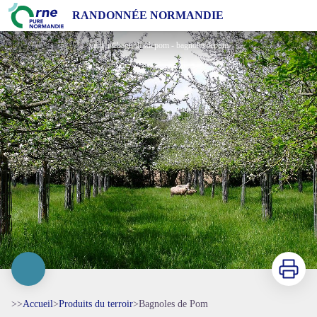
Bagnoles de Pom
RANDONNÉE NORMANDIE
verger©bagnolesdepom - bagnolesdepom
Imprimer
>>
Accueil
>
Produits du terroir
>
Bagnoles de Pom