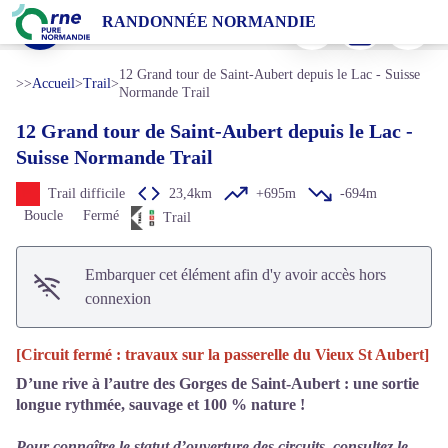
12 Grand tour de Saint-Aubert depuis le Lac - Suisse Normande Trail
Imprimer
Télécharger
Signaler 
RANDONNÉE NORMANDIE
Trail dans les Gorges de Saint-Aubert en Suisse Normande - © Le 7ème Studio
Voir l'image en plein écran
12 Grand tour de Saint-Aubert depuis le Lac - Suisse
>>
Accueil
>
Trail
>
Normande Trail
12 Grand tour de Saint-Aubert depuis le Lac -
Suisse Normande Trail
Trail difficile
23,4km
+695m
-694m
Boucle
Fermé
Trail
Embarquer cet élément afin d'y avoir accès hors
connexion
[Circuit fermé : travaux sur la passerelle du Vieux St Aubert]
D’une rive à l’autre des Gorges de Saint-Aubert : une sortie
longue rythmée, sauvage et 100 % nature !
Pour connaître le statut d’ouverture des circuits, consultez le