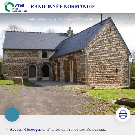
Gîtes de France Les Rotoureaux
RANDONNÉE NORMANDIE
Gîtes de France Les Rotoureaux - © Gites de France Orne
Imprimer
>>
Accueil
>
Hébergements
>
Gîtes de France Les Rotoureaux