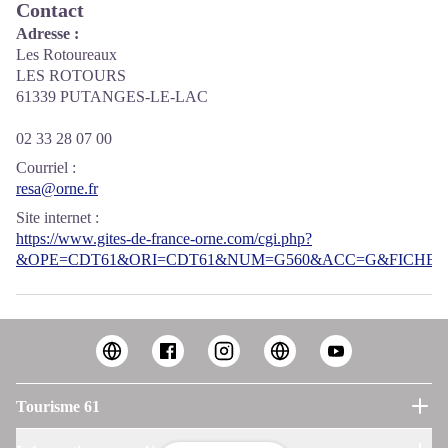
Contact
Adresse :
Les Rotoureaux
LES ROTOURS
61339 PUTANGES-LE-LAC
02 33 28 07 00
Courriel
:
resa@orne.fr
Site internet
:
https://www.gites-de-france-orne.com/cgi.php?
&OPE=CDT61&ORI=CDT61&NUM=G560&ACC=G&FICHE=O
Tourisme 61