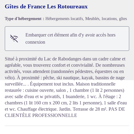
Gîtes de France Les Rotoureaux
Type d'hébergement :
Hébergements locatifs, Meublés, locations, gîtes
Voir l'image en plein écran
Embarquer cet élément afin d'y avoir accès hors
connexion
Situé à proximité du Lac de Rabodanges dans un cadre calme et
agréable, vous trouverez confort et convivialité. De nombreuses
activités, vous attendent (randonnées pédestres, équestres ou en
vélo). À proximité : pêche, ski nautique, kayak, bassins de nage
surveillée... . Équipement tout inclus. Maison traditionnelle
restaurée : cuisine ouverte, salon , 1 chambre (1 lit 2 personnes)
avec salle d'eau et w privatifs, 1 buanderie, 1 wc. À l'étage : 2
chambres (1 lit 160 cm x 200 cm, 2 lits 1 personne), 1 salle d'eau
et wc. Chauffage électrique. Jardin. Terrasse de 28 m². PAS DE
CLIENTÈLE PROFESSIONNELLE