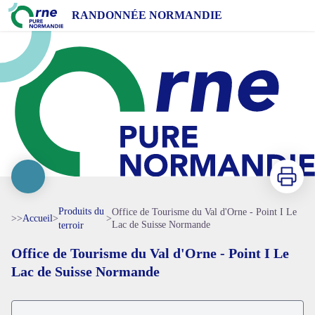
Office de Tourisme du Val d'Orne - Point I Le Lac de Suisse Normande
RANDONNÉE NORMANDIE
Imprimer
Produits du
Office de Tourisme du Val d'Orne - Point I Le
>>
Accueil
>
>
Lac de Suisse Normande
terroir
Office de Tourisme du Val d'Orne - Point I Le
Voir l'image en plein écran
Lac de Suisse Normande