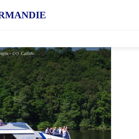
RMANDIE
Bateau Val d'Orne - Putanges Pont Ecrepin - ©O. Caillebotte