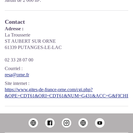
Jardin de 2 000 m².
Contact
Adresse :
La Trousserie
ST AUBERT SUR ORNE
61339 PUTANGES-LE-LAC
02 33 28 07 00
Courriel
:
resa@orne.fr
Site internet
:
https://www.gites-de-france-orne.com/cgi.php?
&OPE=CDT61&ORI=CDT61&NUM=G431&ACC=G&FICHE=O