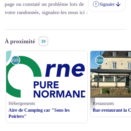
page ou constaté un problème lors de
Signaler
votre randonnée, signalez-les nous ici :
À proximité
39
Hébergements
Restaurants
Hébergements
Restaurants
La-Croix-des-Landes-D
Aire de Camping car "Sous les
Bar-restaurant la 
Poiriers"