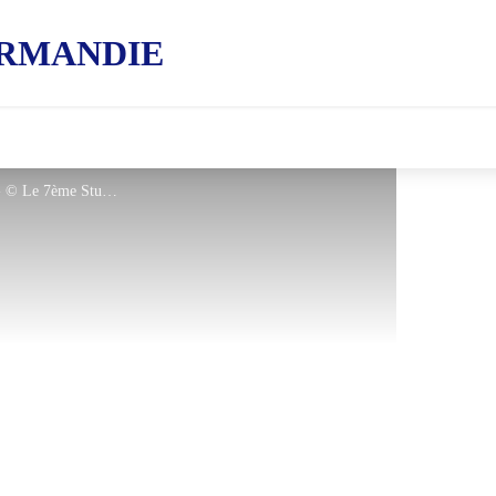
RMANDIE
Trail au Lac de Suisse Normande - © Le 7ème Studio