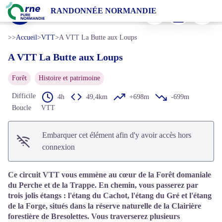
A VTT La Butte aux Loups
Imprimer
Télécharger
Signaler 
RANDONNÉE NORMANDIE
La Brasserie du Perche - Brasserie du Perche
Voir l'image en plein écran
>>
Accueil
>
VTT
>
A VTT La Butte aux Loups
A VTT La Butte aux Loups
Forêt
Histoire et patrimoine
Difficile
4h
49,4km
+698m
-699m
Boucle
VTT
Embarquer cet élément afin d'y avoir accès hors
connexion
Ce circuit VTT vous emmène au cœur de la Forêt domaniale
du Perche et de la Trappe. En chemin, vous passerez par
trois jolis étangs : l'étang du Cachot, l'étang du Gré et l'étang
de la Forge, situés dans la réserve naturelle de la Clairière
forestière de Bresolettes. Vous traverserez plusieurs