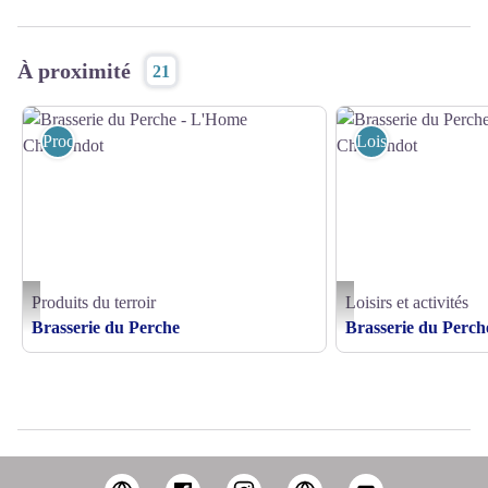
À proximité
21
Produits du terroir
Loisirs et activités
Produits du terroir
Loisirs et activités
Brasserie du Perche - L'Home Chamondot - ©Brasserie du Perche
Brasserie du Perche - L'H
Brasserie du Perche
Brasserie du Perch