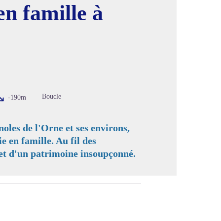
en famille à
image en plein écran
Boucle
-190m
oles de l'Orne et ses environs,
e en famille. Au fil des
 et d'un patrimoine insoupçonné.