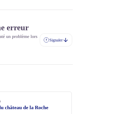
e erreur
até un problème lors
Signaler
s
u château de la Roche