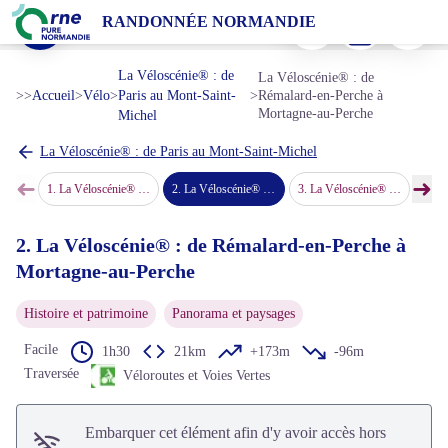
La Véloscénie® : de Rémalard-en-Perche à Mortagne-au-Perche
Imprimer
Télécharger
Signaler 
RANDONNÉE NORMANDIE
Porte Saint-Denis à Mortagne-au-Perche - Un Monde à Vélo, La Véloscénie
Voir l'image en plein écran
La Véloscénie® : de
La Véloscénie® : de
>>
Accueil
>
Vélo
>
Paris au Mont-Saint-
>
Rémalard-en-Perche à
Mortagne-au-Perche
Michel
La Véloscénie® : de Paris au Mont-Saint-Michel
➜
➜
1
.
La Véloscénie® : de Nogent-le-Rotrou à Rémalard-en-Perche
2
.
La Véloscénie® : de Rémalard-en-Perche à Mortagne-au-Perche
3
.
La Véloscénie® : de Mortagne-au-Perche au Mêle-sur-Sarthe
4
.
La Vélo
Étape précédente
Étap
2. La Véloscénie® : de Rémalard-en-Perche à
Mortagne-au-Perche
Histoire et patrimoine
Panorama et paysages
Facile
1h30
21km
+173m
-96m
Traversée
Véloroutes et Voies Vertes
Embarquer cet élément afin d'y avoir accès hors