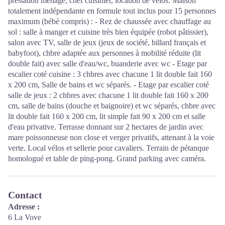
prestation ménage, chef cuisinier, location de vélos. Maison
totalement indépendante en formule tout inclus pour 15 personnes
maximum (bébé compris) : - Rez de chaussée avec chauffage au
sol : salle à manger et cuisine très bien équipée (robot pâtissier),
salon avec TV, salle de jeux (jeux de société, billard français et
babyfoot), chbre adaptée aux personnes à mobilité réduite (lit
double fait) avec salle d'eau/wc, buanderie avec wc - Etage par
escalier coté cuisine : 3 chbres avec chacune 1 lit double fait 160
x 200 cm, Salle de bains et wc séparés. - Etage par escalier coté
salle de jeux : 2 chbres avec chacune 1 lit double fait 160 x 200
cm, salle de bains (douche et baignoire) et wc séparés, chbre avec
lit double fait 160 x 200 cm, lit simple fait 90 x 200 cm et salle
d'eau privative. Terrasse donnant sur 2 hectares de jardin avec
mare poissonneuse non close et verger privatifs, attenant à la voie
verte. Local vélos et sellerie pour cavaliers. Terrain de pétanque
homologué et table de ping-pong. Grand parking avec caméra.
Contact
Adresse :
6 La Vove