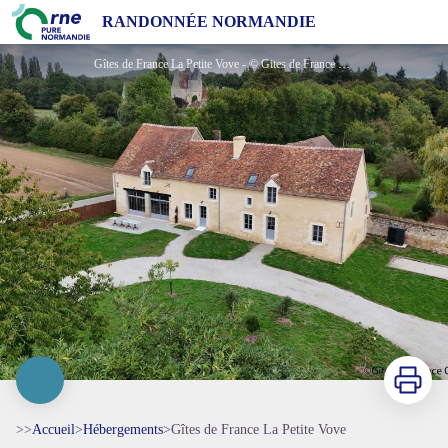
Gîtes de France La Petite Vove
RANDONNÉE NORMANDIE
Gîtes de France La Petite Vove - © Gites de France Orne
Imprimer
>>
Accueil
>
Hébergements
>
Gîtes de France La Petite Vove