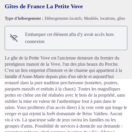
Gîtes de France La Petite Vove
Type d'hébergement :
Hébergements locatifs, Meublés, locations, gîtes
Voir l'image en plein écran
Embarquer cet élément afin d'y avoir accès hors
connexion
Le gîte de la Petite Vove est l'ancienne demeure du fermier du
prestigieux manoir de la Vove, l'un des plus beaux du Perche.
C'est un lieu empreint d'histoire et de charme qui appartient à la
famille d'Anne-Marie depuis plus d'un siècle et aujourd'hui
restauré dans la pure tradition percheronne (tomettes, poutres,
parquets massifs et enduits à la chaux). Toutes les magnifiques
portes en chêne ont été réalisées avec le bois de la propriété, sans
oublier la mise en valeur de l'authentique four à pain dans le
salon. Vous profiterez d'un accès direct à la voie verte qui longe le
verger et qui rejoint la forêt domaniale de Réno Valdieu. Aucun
vis à vis. La spacieuse salle de jeux ravira les familles ou les
groupes d'amis. Possibilité de services à domicile sur demande :