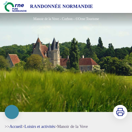
Manoir de la Vove
RANDONNÉE NORMANDIE
Manoir de la Vove - Corbon - ©Orne Tourisme
Imprimer
>>
Accueil
>
Loisirs et activités
>
Manoir de la Vove