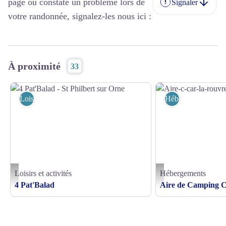
page ou constaté un problème lors de
Signaler
votre randonnée, signalez-les nous ici :
À proximité
33
Loisirs et activités
Hébergements
Loisirs et activités
Hébergements
4 Pat'Balad - St Philbert sur Orne - ©A. Crampon
Aire-c-car-la-rouvre-meni
4 Pat'Balad
Aire de Camping C