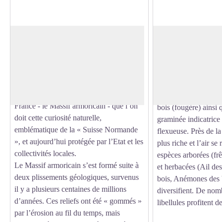
La Roche d'Oëtre : la plus vieille
Des bois à perte de
montagne de France
Divers types de bois
Nous sommes ici au bord d’un à-pic
part et d’autre de la 
rocheux - la Roche d’Oëtre - dominant
Voir l'image en plein écran
pente, les sols peu ép
de 118 mètres la vallée de la Rouvre.
pousser que des chê
C’est à la plus vieille montagne de
rabougris, des houx,
France - le Massif armoricain - que l’on
bois (fougère) ainsi 
doit cette curiosité naturelle,
graminée indicatrice 
emblématique de la « Suisse Normande
flexueuse. Près de la
», et aujourd’hui protégée par l’Etat et les
plus riche et l’air se 
collectivités locales.
espèces arborées (frên
Le Massif armoricain s’est formé suite à
et herbacées (Ail des
deux plissements géologiques, survenus
bois, Anémones des b
il y a plusieurs centaines de millions
diversifient. De nom
d’années. Ces reliefs ont été « gommés »
libellules profitent d
par l’érosion au fil du temps, mais