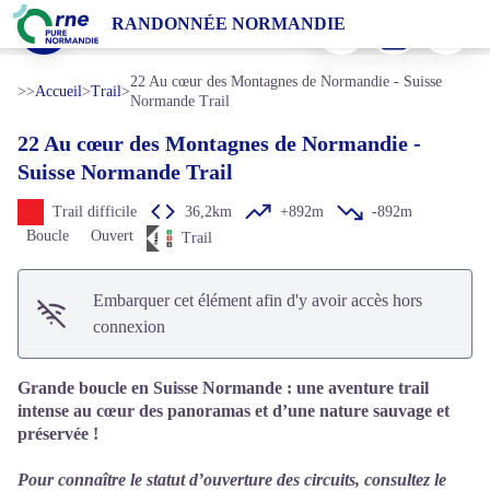
22 Au cœur des Montagnes de Normandie - Suisse Normande Trail
Imprimer
Télécharger
Signaler 
RANDONNÉE NORMANDIE
Trail à la Roche d'Oëtre en Suisse Normande - © Le 7ème Studio
Voir l'image en plein écran
22 Au cœur des Montagnes de Normandie - Suisse
>>
Accueil
>
Trail
>
Normande Trail
22 Au cœur des Montagnes de Normandie -
Suisse Normande Trail
Trail difficile
36,2km
+892m
-892m
Boucle
Ouvert
Trail
Embarquer cet élément afin d'y avoir accès hors
connexion
Grande boucle en Suisse Normande : une aventure trail
intense au cœur des panoramas et d’une nature sauvage et
préservée !
Pour connaître le statut d’ouverture des circuits, consultez le