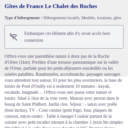
Gîtes de France Le Chalet des Roches
Type d'hébergement :
Hébergements locatifs, Meublés, locations, gîtes
Voir l'image en plein écran
Embarquer cet élément afin d'y avoir accès hors
connexion
Offrez-vous une parenthèse nature à deux pas de la Roche
d'Oëtre (1km). Profitez d'une terrasse panoramique sur la vallée
de l'Orne, parfaite pour les petits-déjeuners ensoleillés ou les
soirées paisibles. Randonnées, accrobranche, paysages sauvages
vous attendent tout autour. Et pour les plus aventuriers, la base de
loisirs de Pont d'Ouilly est à seulement 10 minutes : kayak,
escalade, baignade… Offrez-vous une pause entre nature et
loisirs. Situé à 1km de la voie verte. Maison avec perron dans le
bourg de Saint Philbert. Jardin clos. Séjour : - salon avec poêle
(bois inclus), TV - Coin cuisine (petit frigo, four, plaques de
cuisson, micro-onde) - Table à manger Couloir partant de la
cuisine avec petit escalier menant à la chambre 1 (trois lits simples