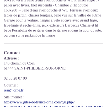
90x190) et à la salle d'eau avec douche et WC Premier étage : -
palier avec livres, filet suspendu - Chambre 2 (lit double
160x200) - Salle d'eau avec douche et WC Terrasse avec deux
tables de jardin, chaises longues, belle vue sur la vallée de l'Orne
Garage pour la voiture, hangar à vélo et cave avec grand frigo,
lave-linge et sèche-linge, jeux extérieurs Barbecue Chaise et lit
bébé Possibilité de se garer dans le garage et dans la cour du gîte,
ou bien sur le parking de la mairie
Contact
Adresse :
148 chemin du Coin
61444 SAINT-PHILBERT-SUR-ORNE
02 33 28 07 00
Courriel
:
resa@orne.fr
Site internet
:
https://www.gites-de-france-orne.com/cgi.php?