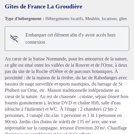
Gîtes de France La Groudière
Type d'hébergement :
Hébergements locatifs, Meublés, locations, gîtes
Voir l'image en plein écran
Embarquer cet élément afin d'y avoir accès hors
connexion
Au cœur de la Suisse Normande, pour les amoureux de la nature,
ce gîte est situé entre les vallées de la Rouvre et de l'Orne, à deux
pas du site de la Roche d'Oêtre et de parcours botaniques. À
proximité : de la maison de la rivière, du lac de Rabodanges avec
bassins de nage surveillée et sports nautiques, du barrage de St
Philbert sur Orne, etc. Maison traditionnelle indépendante au
cœur de la nature. Au rez de chaussée : cuisine, séjour (insert bois
fournis gratuitement ), lecteur DVD et chaîne Hifi, salle d'eau
(douche à l'italienne) et WC. À l'étage : 2 chambres (2 lits 2
personnes, 1 canapé clic-clac 1 personne et 1 lit 1 personne en
90cm). Jardin clos (bains de soleil) de 135 m² avec une vue
imprenable sur la campagne, terrasse d'environ 20 m². Chauffage