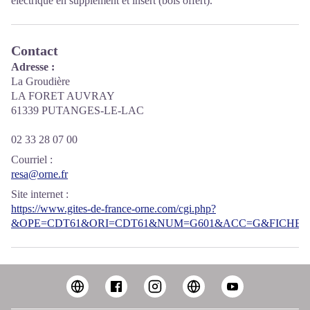
électrique en supplément et insert (bois offert).
Contact
Adresse :
La Groudière
LA FORET AUVRAY
61339 PUTANGES-LE-LAC
02 33 28 07 00
Courriel
:
resa@orne.fr
Site internet
:
https://www.gites-de-france-orne.com/cgi.php?
&OPE=CDT61&ORI=CDT61&NUM=G601&ACC=G&FICHE=O