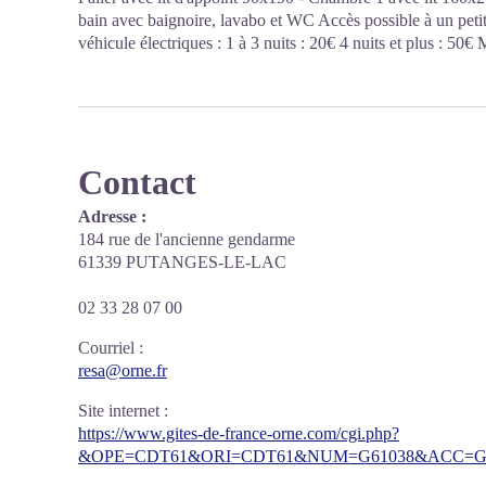
bain avec baignoire, lavabo et WC Accès possible à un petit 
véhicule électriques : 1 à 3 nuits : 20€ 4 nuits et plus : 50€
Contact
Adresse :
184 rue de l'ancienne gendarme
61339 PUTANGES-LE-LAC
02 33 28 07 00
Courriel
:
resa@orne.fr
Site internet
:
https://www.gites-de-france-orne.com/cgi.php?
&OPE=CDT61&ORI=CDT61&NUM=G61038&ACC=G&