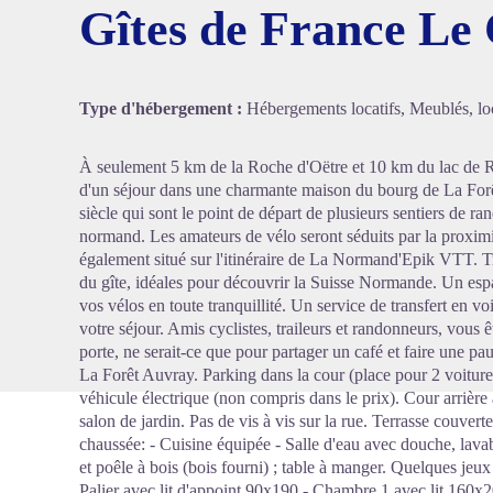
Gîtes de France Le 
Voir l'
Type d'hébergement :
Hébergements locatifs, Meublés, loc
À seulement 5 km de la Roche d'Oëtre et 10 km du lac de Ra
d'un séjour dans une charmante maison du bourg de La For
siècle qui sont le point de départ de plusieurs sentiers de ra
normand. Les amateurs de vélo seront séduits par la proximit
également situé sur l'itinéraire de La Normand'Epik VTT. Tr
du gîte, idéales pour découvrir la Suisse Normande. Un espac
vos vélos en toute tranquillité. Un service de transfert en voi
votre séjour. Amis cyclistes, traileurs et randonneurs, vous 
porte, ne serait-ce que pour partager un café et faire une p
La Forêt Auvray. Parking dans la cour (place pour 2 voiture
véhicule électrique (non compris dans le prix). Cour arrière
salon de jardin. Pas de vis à vis sur la rue. Terrasse couvert
chaussée: - Cuisine équipée - Salle d'eau avec douche, lava
et poêle à bois (bois fourni) ; table à manger. Quelques jeux
Palier avec lit d'appoint 90x190 - Chambre 1 avec lit 160x