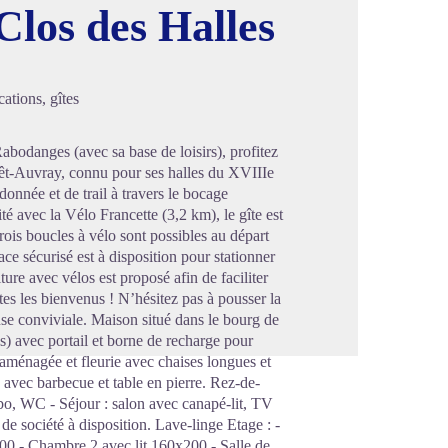
Clos des Halles
image en plein écran
ations, gîtes
bodanges (avec sa base de loisirs), profitez
êt-Auvray, connu pour ses halles du XVIIIe
ndonnée et de trail à travers le bocage
é avec la Vélo Francette (3,2 km), le gîte est
ois boucles à vélo sont possibles au départ
e sécurisé est à disposition pour stationner
ture avec vélos est proposé afin de faciliter
êtes les bienvenus ! N’hésitez pas à pousser la
ause conviviale. Maison situé dans le bourg de
s) avec portail et borne de recharge pour
 aménagée et fleurie avec chaises longues et
e avec barbecue et table en pierre. Rez-de-
bo, WC - Séjour : salon avec canapé-lit, TV
 de société à disposition. Lave-linge Etage : -
200 - Chambre 2 avec lit 160x200 - Salle de