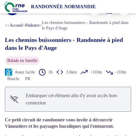
Les chemins buissonniers - Randonnée à pied dans le Pays d'Auge
Imprimer
Télécharger
Signaler 
RANDONNÉE NORMANDIE
Vue sur le centre-ville de Vimoutiers dans l'Orne - Danielle DUMAS
Voir l'image en plein écran
Les chemins buissonniers - Randonnée à pied dans
>>
Accueil
>
Pédestre
>
le Pays d'Auge
Les chemins buissonniers - Randonnée à pied
dans le Pays d'Auge
Balade en famille
Assez facile
1h
3,6km
+110m
-110m
Boucle
PR
Embarquer cet élément afin d'y avoir accès hors
connexion
Ce petit circuit de randonnée vous invite à découvrir
Vimoutiers et les paysages bucoliques qui l'entourent.