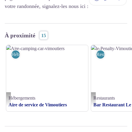
votre randonnée, signalez-les nous ici :
À proximité
15
Hébergements
Restaurants
Hébergements
Restaurants
Aire-camping-car-vimoutiers - © OT PAYS DE CAMEMBERT
le-Penalty-Vimoutiers -
Aire de service de Vimoutiers
Bar Restaurant Le