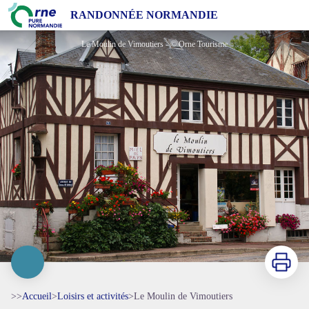
Le Moulin de Vimoutiers
RANDONNÉE NORMANDIE
Le Moulin de Vimoutiers - © Orne Tourisme
Imprimer
>>
Accueil
>
Loisirs et activités
>
Le Moulin de Vimoutiers