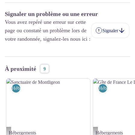
Signaler un problème ou une erreur
Vous avez repéré une erreur sur cette
page ou constaté un problème lors de
Signaler
votre randonnée, signalez-les nous ici :
À proximité
9
Hébergements
Hébergements
Hébergements
Hébergements
Sanctuaire de Montligeon - ©sanctuaire de Montligeon
Gîte de France Le Lodge du