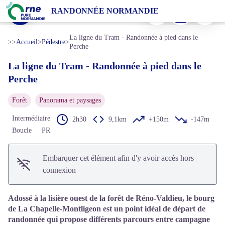
La ligne du Tram - Randonnée à pied dans le Perche
Imprimer
Télécharger
Signaler 
RANDONNÉE NORMANDIE
La Chapelle Montligeon - JE Rubio
Voir l'image en plein écran
La ligne du Tram - Randonnée à pied dans le
>>
Accueil
>
Pédestre
>
Perche
La ligne du Tram - Randonnée à pied dans le
Perche
Forêt
Panorama et paysages
Intermédiaire
2h30
9,1km
+150m
-147m
Boucle
PR
Embarquer cet élément afin d'y avoir accès hors
connexion
Adossé à la lisière ouest de la forêt de Réno-Valdieu, le bourg
de La Chapelle-Montligeon est un point idéal de départ de
randonnée qui propose différents parcours entre campagne