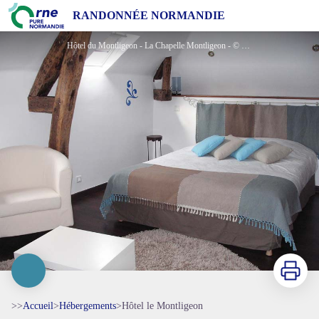
Hôtel le Montligeon
RANDONNÉE NORMANDIE
Hôtel du Montligeon - La Chapelle Montligeon - © Orne Tourisme
Imprimer
>>
Accueil
>
Hébergements
>
Hôtel le Montligeon