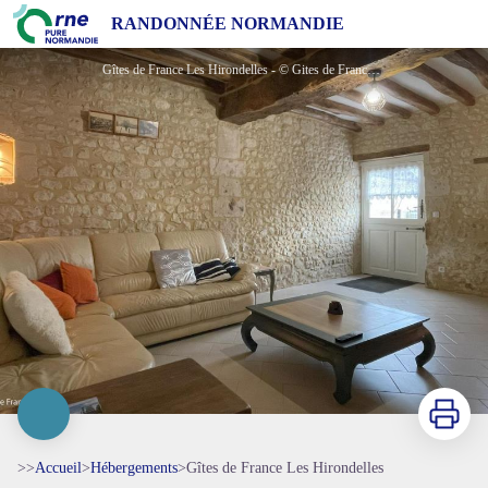
Gîtes de France Les Hirondelles
RANDONNÉE NORMANDIE
Gîtes de France Les Hirondelles - © Gites de France Orne
Imprimer
>>
Accueil
>
Hébergements
>
Gîtes de France Les Hirondelles