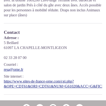
avec lit double 160x200 Lave-linge Terrasse avec barbecue et
salon de jardin Prés à côté du gîte avec deux ânes. Accès possible
pour les personnes à mobilité réduite. Draps non inclus Animaux
sur place (ânes)
Contact
Adresse :
5 Beillard
61097 LA CHAPELLE-MONTLIGEON
02 33 28 07 00
Courriel
:
resa@orne.fr
Site internet
:
https://www.gites-de-france-orne.com/cgi.php?
&OPE=CDT61&ORI=CDT61&NUM=G61020&ACC=G&FICHE=