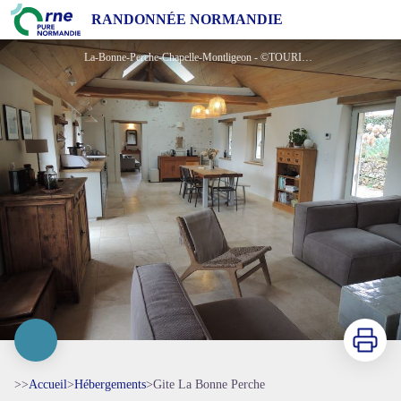
Gite La Bonne Perche
RANDONNÉE NORMANDIE
La-Bonne-Perche-Chapelle-Montligeon - ©TOURISME 61
Imprimer
>>
Accueil
>
Hébergements
>
Gite La Bonne Perche