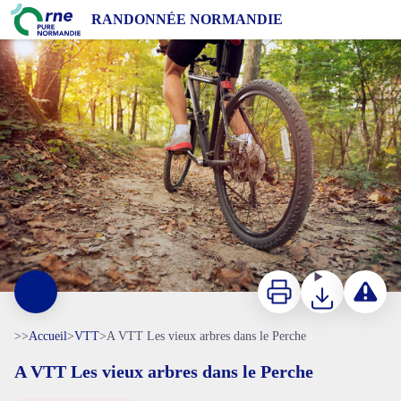
A VTT Les vieux arbres dans le Perche
RANDONNÉE NORMANDIE
A vtt - Adobe stock - Luckybusiness
Imprimer
Télécharger
Signaler 
>>
Accueil
>
VTT
>
A VTT Les vieux arbres dans le Perche
A VTT Les vieux arbres dans le Perche