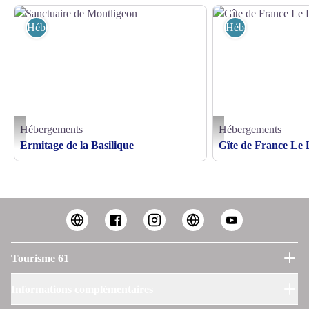
Hébergements
Hébergements
Hébergements
Hébergements
Sanctuaire de Montligeon - ©sanctuaire de Montligeon
Gîte de France Le Lodge du
Ermitage de la Basilique
Gîte de France Le 
Tourisme 61
Informations complémentaires