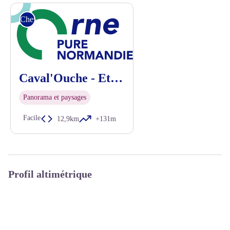
Cheval
Caval'Ouche - Etape 1 : de St-Sulpice-sur-Risle à St-Michel-Tuboeuf
Panorama et paysages
Facile
12,9km
+131m
Profil altimétrique