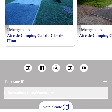
Hébergements
Hébergements
Aire-de-st-ouen-sur-iton - © Mairie
Aire-Moulins-la-Marche - 
Aire de Camping Car du Clos de
Aire de Camping C
l'Iton
Tourisme 61
Informations complémentaires
Voir la carte