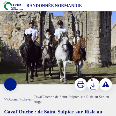
Caval'Ouche : de Saint-Sulpice-sur-Risle au Sap-en-Auge
RANDONNÉE NORMANDIE
Caval'Ouche : randonnée à cheval dans l'Orne - Jean-Eric Rubio
Imprimer
Télécharger
Signaler 
Caval'Ouche : de Saint-Sulpice-sur-Risle au Sap-en-
>>
Accueil
>
Cheval
>
Auge
Caval'Ouche : de Saint-Sulpice-sur-Risle au