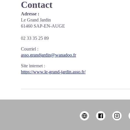
Contact
Adresse :
Le Grand Jardin
61460 SAP-EN-AUGE
02 33 35 25 89
Courriel
:
asso.grandjardin@wanadoo.fr
Site internet
:
https://www.le-grand-jardin.asso.fr/