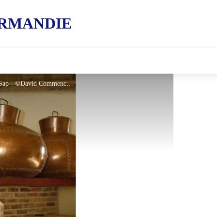
RMANDIE
Ecomusée de la Pomme au Calvados - Le Sap - ©David Commenchal