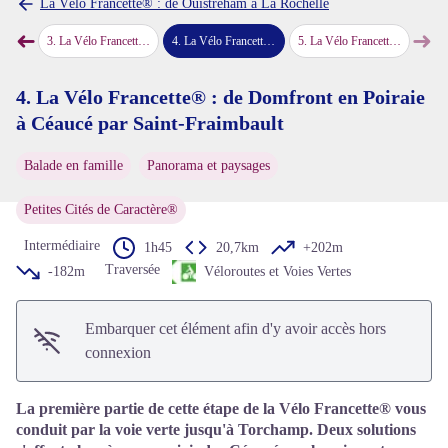
La Vélo Francette® : de Ouistreham à La Rochelle
➜
➜
r-Noireau
3
.
La Vélo Francette® : de Flers à Domfront en Poiraie
4
.
La Vélo Francette® : de Domfront en Poiraie à Céaucé par Saint-Fraimbault
5
.
La Vélo Francette® : de Domfront en Poiraie à Céaucé par la voie verte
Voir l'image en plein écran
Étape précédente
Étap
4. La Vélo Francette® : de Domfront en Poiraie
à Céaucé par Saint-Fraimbault
Balade en famille
Panorama et paysages
Petites Cités de Caractère®
Intermédiaire
1h45
20,7km
+202m
Traversée
-182m
Véloroutes et Voies Vertes
Embarquer cet élément afin d'y avoir accès hors
connexion
La première partie de cette étape de la Vélo Francette® vous
conduit par la voie verte jusqu'à Torchamp. Deux solutions