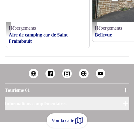
Hébergements
Hébergements
Aire-stationnement-St-Fraimbault - © MAIRIE
Bellevue - © Gites de Fran
Aire de camping car de Saint
Bellevue
Fraimbault
Tourisme 61
Informations complémentaires
Voir la carte