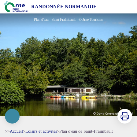
Plan d'eau de Saint-Fraimbault
RANDONNÉE NORMANDIE
Plan d'eau - Saint Fraimbault - ©Orne Tourisme
Imprimer
>>
Accueil
>
Loisirs et activités
>
Plan d'eau de Saint-Fraimbault