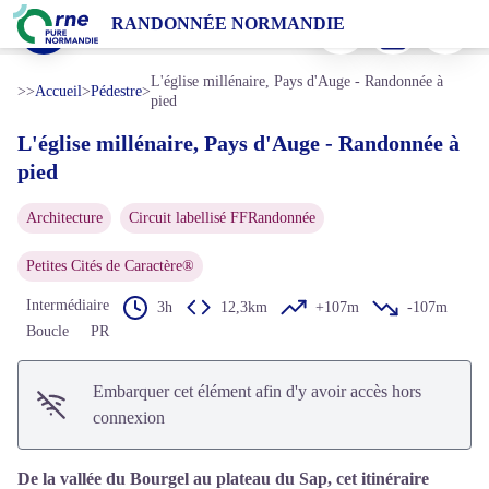
L'église millénaire, Pays d'Auge - Randonnée à pied
Imprimer
Télécharger
Signaler 
RANDONNÉE NORMANDIE
Ecomusée du Sap - JE Rubio
Voir l'image en plein écran
L'église millénaire, Pays d'Auge - Randonnée à
>>
Accueil
>
Pédestre
>
pied
L'église millénaire, Pays d'Auge - Randonnée à
pied
Architecture
Circuit labellisé FFRandonnée
Petites Cités de Caractère®
Intermédiaire
3h
12,3km
+107m
-107m
Boucle
PR
Embarquer cet élément afin d'y avoir accès hors
connexion
De la vallée du Bourgel au plateau du Sap, cet itinéraire