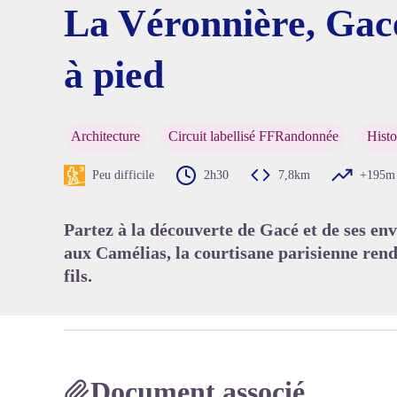
La Véronnière, Gac
à pied
Voir l'
Architecture
Circuit labellisé FFRandonnée
Histo
Peu difficile
2h30
7,8km
+195m
Partez à la découverte de Gacé et de ses env
aux Camélias, la courtisane parisienne re
fils.
Document associé