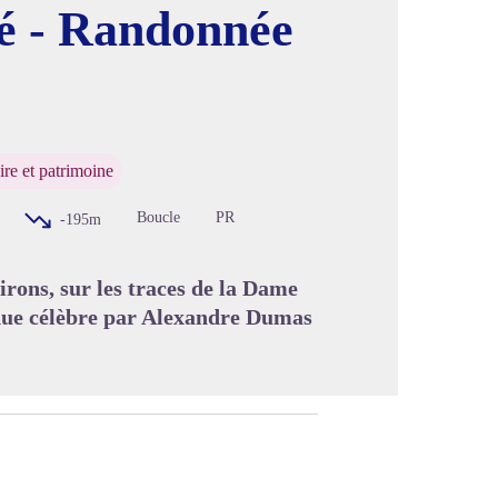
é - Randonnée
image en plein écran
ire et patrimoine
Boucle
PR
-195m
irons, sur les traces de la Dame
ndue célèbre par Alexandre Dumas