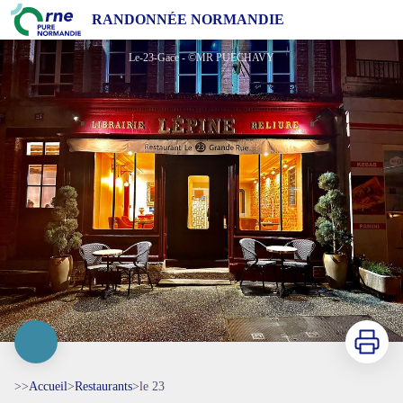
le 23
RANDONNÉE NORMANDIE
Le-23-Gace - ©MR PUECHAVY
Imprimer
>>
Accueil
>
Restaurants
>
le 23