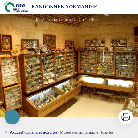
Musée des minéraux et fossiles
RANDONNÉE NORMANDIE
Musée minéraux et fossiles - Gacé - ©Brodin
Imprimer
>>
Accueil
>
Loisirs et activités
>
Musée des minéraux et fossiles