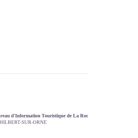
Centrer
eau d'Information Touristique de La Roche d'Oëtre
sur la
PHILBERT-SUR-ORNE
carte