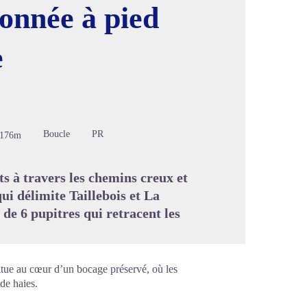
onnée à pied
e
image en plein écran
Boucle
PR
-176m
ts à travers les chemins creux et
ui délimite Taillebois et La
de 6 pupitres qui retracent les
itue au cœur d’un bocage préservé, où les
de haies.