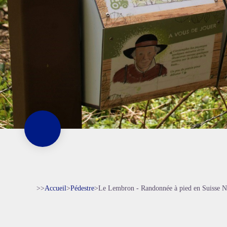
>>
Accueil
>
Pédestre
>
Le Lembron - Randonnée à pied en Suisse 