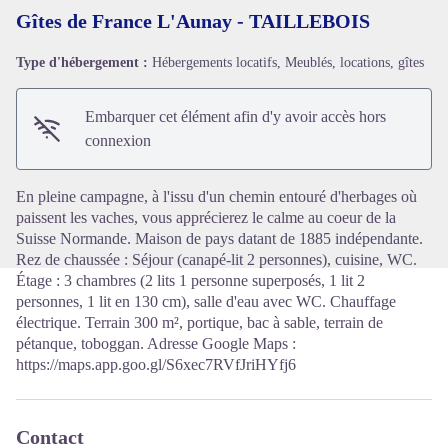
Gîtes de France L'Aunay - TAILLEBOIS
Type d'hébergement :
Hébergements locatifs, Meublés, locations, gîtes
Voir l'image en plein écran
Embarquer cet élément afin d'y avoir accès hors
connexion
En pleine campagne, à l'issu d'un chemin entouré d'herbages où
paissent les vaches, vous apprécierez le calme au coeur de la
Suisse Normande. Maison de pays datant de 1885 indépendante.
Rez de chaussée : Séjour (canapé-lit 2 personnes), cuisine, WC.
Étage : 3 chambres (2 lits 1 personne superposés, 1 lit 2
personnes, 1 lit en 130 cm), salle d'eau avec WC. Chauffage
électrique. Terrain 300 m², portique, bac à sable, terrain de
pétanque, toboggan. Adresse Google Maps :
https://maps.app.goo.gl/S6xec7RVfJriHYfj6
Contact