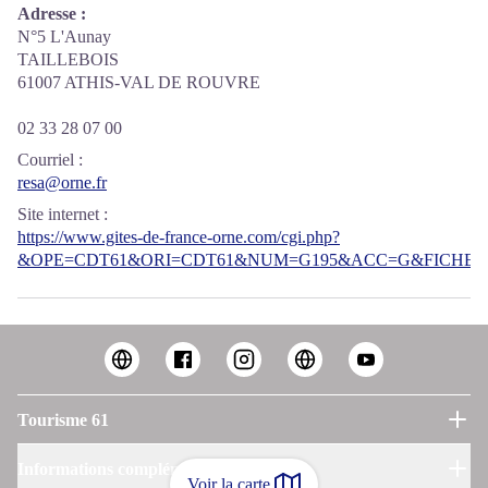
Adresse :
N°5 L'Aunay
TAILLEBOIS
61007 ATHIS-VAL DE ROUVRE
02 33 28 07 00
Courriel
:
resa@orne.fr
Site internet
:
https://www.gites-de-france-orne.com/cgi.php?
&OPE=CDT61&ORI=CDT61&NUM=G195&ACC=G&FICHE=O
Tourisme 61
Informations complémentaires
Voir la carte