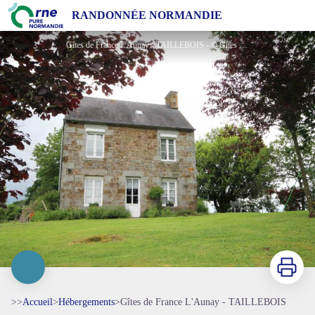
Gîtes de France L'Aunay - TAILLEBOIS
RANDONNÉE NORMANDIE
Gîtes de France L'Aunay - TAILLEBOIS - © Gites de France Orne
Imprimer
>>
Accueil
>
Hébergements
>
Gîtes de France L'Aunay - TAILLEBOIS