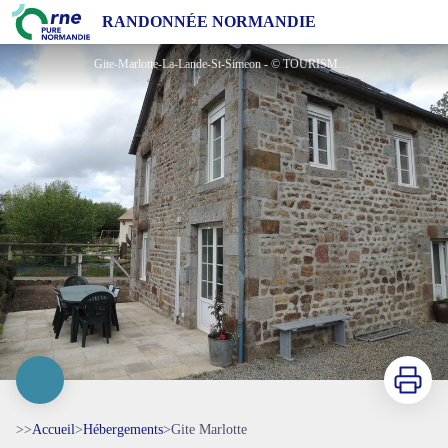
Gite Marlotte
RANDONNÉE NORMANDIE
Gite-Marlotte-La-Lande-St-Simeon - © TOURISME 61
Imprimer
>>
Accueil
>
Hébergements
>
Gite Marlotte