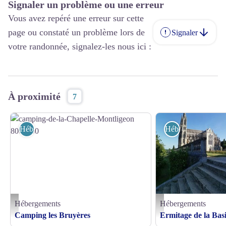
Signaler un problème ou une erreur
Vous avez repéré une erreur sur cette
page ou constaté un problème lors de
Signaler
votre randonnée, signalez-les nous ici :
À proximité
7
Hébergements
Hébergements
Hébergements
Hébergements
camping-de-la-Chapelle-Montligeon 800x600 - © camping de la Chapelle-Montligeon
Sanctuaire de Montligeon -
Camping les Bruyères
Ermitage de la Basi