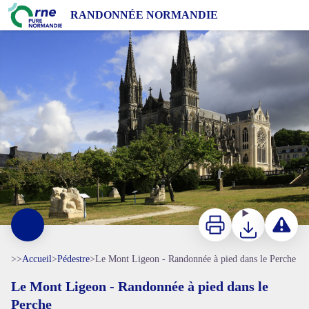
Le Mont Ligeon - Randonnée à pied dans le Perche
RANDONNÉE NORMANDIE
La Chapelle Montligeon - JE Rubio
Imprimer
Télécharger
Signaler 
>>
Accueil
>
Pédestre
>
Le Mont Ligeon - Randonnée à pied dans le Perche
Le Mont Ligeon - Randonnée à pied dans le
Perche