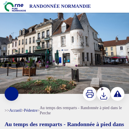
Au temps des remparts - Randonnée à pied dans le Perche
RANDONNÉE NORMANDIE
Mortagne au Perche - D. Commenchal
Imprimer
Télécharger
Signaler 
Au temps des remparts - Randonnée à pied dans le
>>
Accueil
>
Pédestre
>
Perche
Au temps des remparts - Randonnée à pied dans