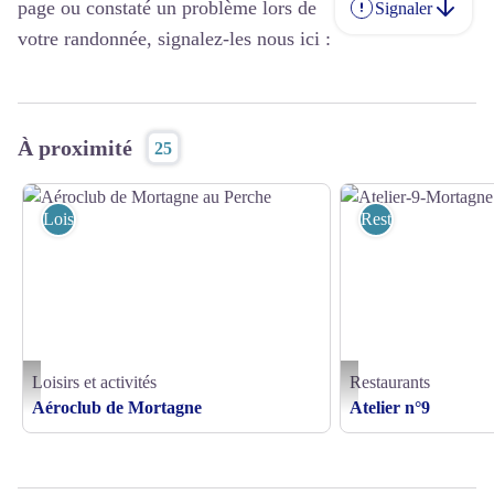
page ou constaté un problème lors de
Signaler
votre randonnée, signalez-les nous ici :
À proximité
25
Loisirs et activités
Restaurants
Loisirs et activités
Restaurants
Aéroclub de Mortagne au Perche - ©AC Mortagne
Atelier-9-Mortagne - ©
Aéroclub de Mortagne
Atelier n°9