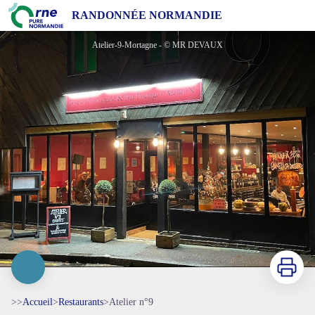
Atelier n°9
RANDONNÉE NORMANDIE
Atelier-9-Mortagne - © MR DEVAUX
Imprimer
>>
Accueil
>
Restaurants
>
Atelier n°9