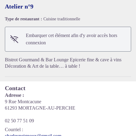
Atelier n°9
Type de restaurant :
Cuisine traditionnelle
Voir l'image en plein écran
Embarquer cet élément afin d'y avoir accès hors
connexion
Bistrot Gourmand & Bar Lounge Epicerie fine & cave à vins
Décoration & Art de la table… à table !
Contact
Adresse :
9 Rue Montcacune
61293 MORTAGNE-AU-PERCHE
02 50 77 51 09
Courriel
:
charleypeignoux@gmail.com