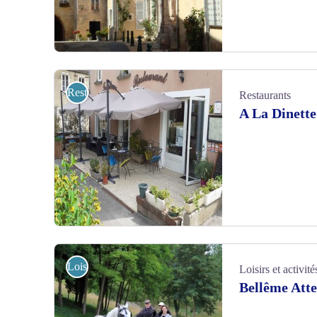
19, rue Ville-Close - © Gites de France Orne
Restaurants
Restaurants
A La Dinett
La-dinette-Gourmande-Belleme - © MR FONT
Loisirs et activités
Loisirs et activité
Bellême Atte