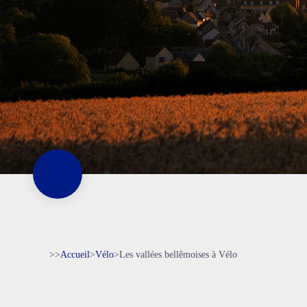
>>
Accueil
>
Vélo
>
Les vallées bellêmoises à Vélo