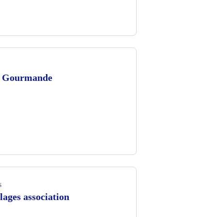
e Gourmande
s
lages association