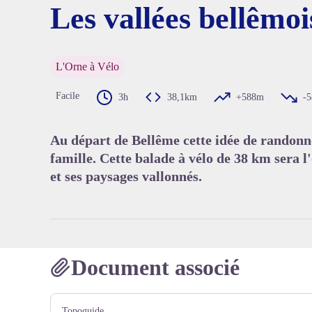
Les vallées bellêmoi
Voir l'
L'Orne à Vélo
Facile
3h
38,1km
+588m
-
Au départ de Bellême cette idée de randonné
famille. Cette balade à vélo de 38 km sera l
et ses paysages vallonnés.
Document associé
Topoguide