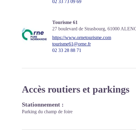
02 33 73 09 69
Tourisme 61
27 boulevard de Strasbourg,
61000
ALEN
https://www.ornetourisme.com
tourisme61@orne.fr
02 33 28 88 71
Accès routiers et parkings
Stationnement :
Parking du champ de foire