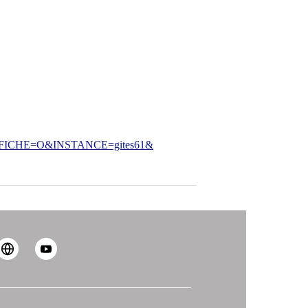
CHE=O&INSTANCE=gites61&