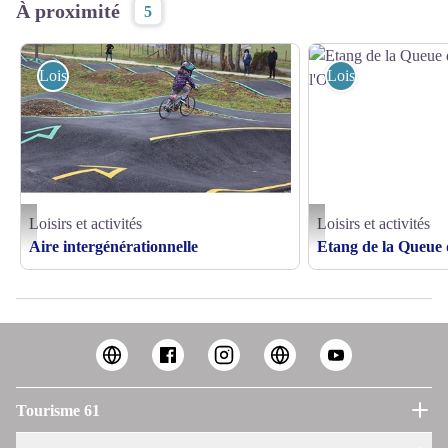
À proximité
5
Loisirs et activités
Loisirs et activités
Loisirs et activités
Loisirs et activités
Aire intergénérationnelle - Athis de l'Orne - ©Blandine Bienfait
Etang de la Queue d'Aronde
Aire intergénérationnelle
Etang de la Queue
Tourisme 61