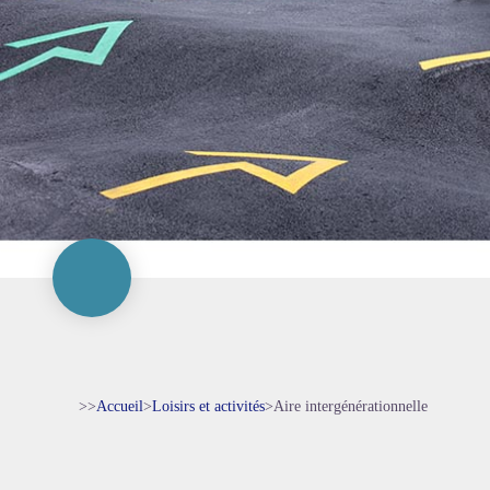
>>
Accueil
>
Loisirs et activités
>
Aire intergénérationnelle