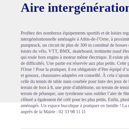
Aire intergénératio
Voir l'
Profitez des nombreux équipements sportifs et de loisirs reg
intergénérationnelle aménagée à Athis-de-l’Orne, à proxim
pumptrack, un circuit de plus de 300 m constitué de bosses e
loisirs du vélo, VTT, BMX, skateboard, trottinette (sauf électr
qui roule hors engins à moteur même électrique. Il existe pl
de difficultés. Une partie est réservée aux plus petits. Cette
l'Orne ! Pour la pratiquer, il est obligatoire d’être équipé d
et genoux, chaussures adaptées est conseillé. À cela s’ajoute
celle du tennis de table mais courbée pour faire des jeux de 
terrain de foot à 8, une piste d'athlétisme, un terrain de tenn
terrain de pétanque, une tyrolienne sans oublier l’aire de fi
clôturé a également été créé pour les plus petits. Enfin, plu
aménagés. Un espace bucolique à pratiquer en famille ! La ré
auprès de la Mairie : 02 33 98 11 11