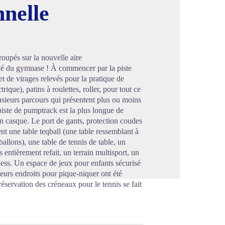
nnelle
image en plein écran
roupés sur la nouvelle aire
ité du gymnase ! À commencer par la piste
t de virages relevés pour la pratique de
ique), patins à roulettes, roller, pour tout ce
usieurs parcours qui présentent plus ou moins
 piste de pumptrack est la plus longue de
’un casque. Le port de gants, protection coudes
nt une table teqball (une table ressemblant à
ballons), une table de tennis de table, un
is entièrement refait, un terrain multisport, un
tness. Un espace de jeux pour enfants sécurisé
sieurs endroits pour pique-niquer ont été
servation des créneaux pour le tennis se fait