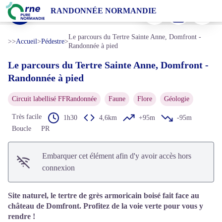
Le parcours du Tertre Sainte Anne, Domfront - Randonnée à pied
Imprimer
Télécharger
Signaler 
RANDONNÉE NORMANDIE
Le Tertre Saint-Anne, Domfront en Poiraie - Clo&Clem, La Vélo Francette
Voir l'image en plein écran
Le parcours du Tertre Sainte Anne, Domfront -
>>
Accueil
>
Pédestre
>
Randonnée à pied
Le parcours du Tertre Sainte Anne, Domfront -
Randonnée à pied
Circuit labellisé FFRandonnée
Faune
Flore
Géologie
Très facile
1h30
4,6km
+95m
-95m
Boucle
PR
Embarquer cet élément afin d'y avoir accès hors
connexion
Site naturel, le tertre de grès armoricain boisé fait face au
château de Domfront. Profitez de la voie verte pour vous y
rendre !