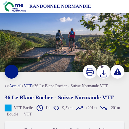
36 Le Blanc Rocher - Suisse Normande VTT
RANDONNÉE NORMANDIE
VTT à la Roche d'Oëtre en Suisse Normande - Le 7ème Studio
Imprimer
Télécharger
Signaler 
>>
Accueil
>
VTT
>
36 Le Blanc Rocher - Suisse Normande VTT
36 Le Blanc Rocher - Suisse Normande VTT
VTT Facile
1h
9,5km
+201m
-201m
Voir l'image en plein écran
Boucle
VTT