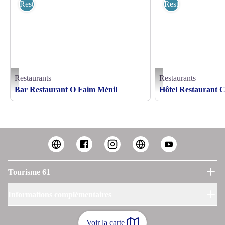
Restaurants
Restaurants
Restaurants
Restaurants
vue extérieure - élodie fréret
Hôtel-Sophie-Briouze - ©
Bar Restaurant O Faim Ménil
Hôtel Restaurant 
Tourisme 61
Informations complémentaires
Voir la carte