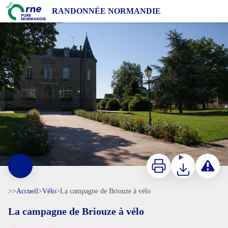
La campagne de Briouze à vélo
RANDONNÉE NORMANDIE
Briouze - Tourisme 61
Imprimer
Télécharger
Signaler 
>>
Accueil
>
Vélo
>
La campagne de Briouze à vélo
La campagne de Briouze à vélo