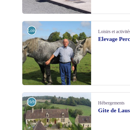
Aire de Camping Car de Saint Germain de la Coudre 800x600 -
Loisirs et activités
Loisirs et activité
Elevage Per
Moulin du Buat - St Germain de la Coudre - ©OT Bellême
Hébergements
Hébergements
Gite de Laus