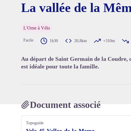
La vallée de la Mêm
Voir l'
L'Orne à Vélo
Facile
1h30
20,8km
+310m
Au départ de Saint Germain de la Coudre, 
est idéale pour toute la famille.
Document associé
Topoguide
Velo-45-Vallee-de-la-Meme