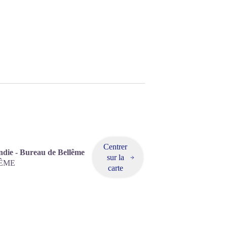
Centrer
die - Bureau de Bellême
sur la
ÊME
carte