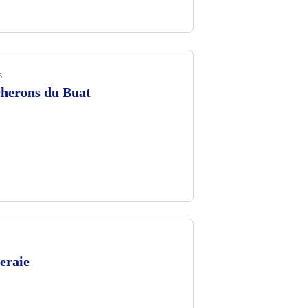
 Mairie de Saint Germain de la Coudre
s
cherons du Buat
eraie