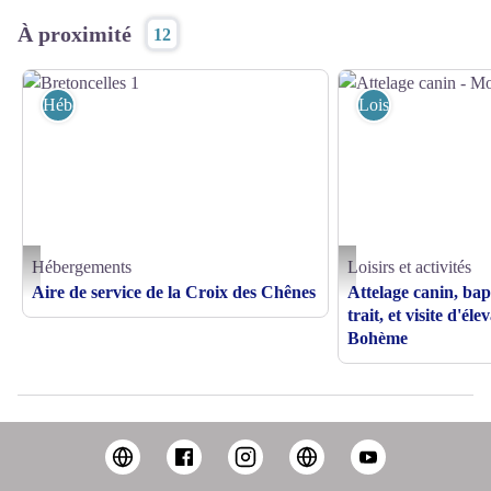
À proximité
12
Hébergements
Loisirs et activités
Hébergements
Loisirs et activités
Bretoncelles 1 - ©Mairie de Bretoncelles
Attelage canin - Moutiers 
Aire de service de la Croix des Chênes
Attelage canin, ba
trait, et visite d'é
Bohème