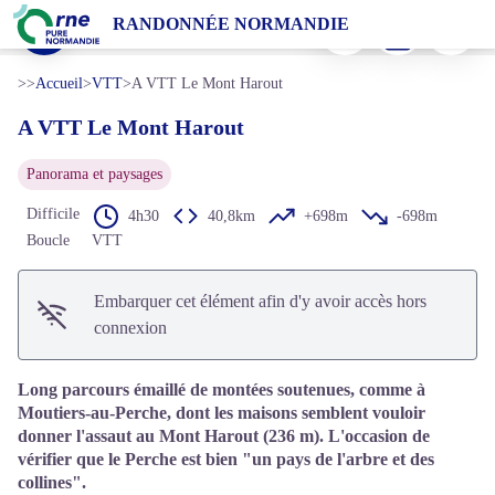
A VTT Le Mont Harout
Imprimer
Télécharger
Signaler 
RANDONNÉE NORMANDIE
Moutiers au Perche - JE Rubio
Voir l'image en plein écran
>>
Accueil
>
VTT
>
A VTT Le Mont Harout
A VTT Le Mont Harout
Panorama et paysages
Difficile
4h30
40,8km
+698m
-698m
Boucle
VTT
Embarquer cet élément afin d'y avoir accès hors
connexion
Long parcours émaillé de montées soutenues, comme à
Moutiers-au-Perche, dont les maisons semblent vouloir
donner l'assaut au Mont Harout (236 m). L'occasion de
vérifier que le Perche est bien "un pays de l'arbre et des
collines".