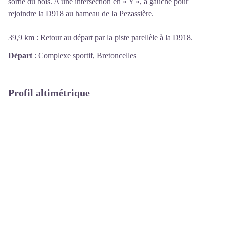
sortie du bois. A une intersection en « Y », à gauche pour
rejoindre la D918 au hameau de la Pezassière.
39,9 km : Retour au départ par la piste parellèle à la D918.
Départ
:
Complexe sportif, Bretoncelles
Profil altimétrique